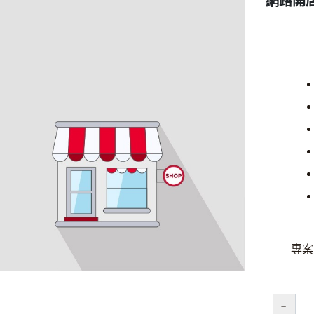
網路開
專
-