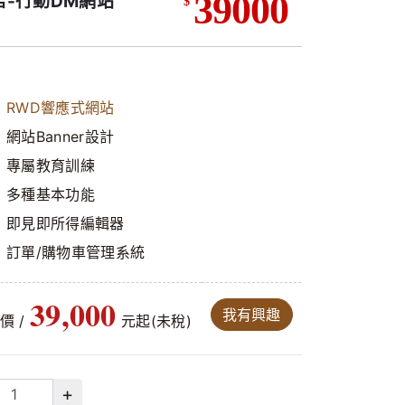
39000
店-行動DM網站
$
RWD響應式網站
網站Banner設計
專屬教育訓練
多種基本功能
即見即所得編輯器
訂單/購物車管理系統
39,000
我有興趣
案價
/
元起(未稅)
+