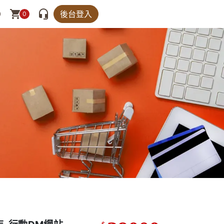
後台登入
0