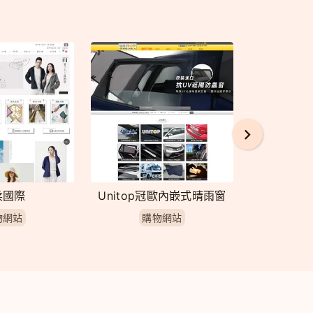
柔國際
Unitop冠歐內嵌式晴雨窗
得來素
物網站
購物網站
購