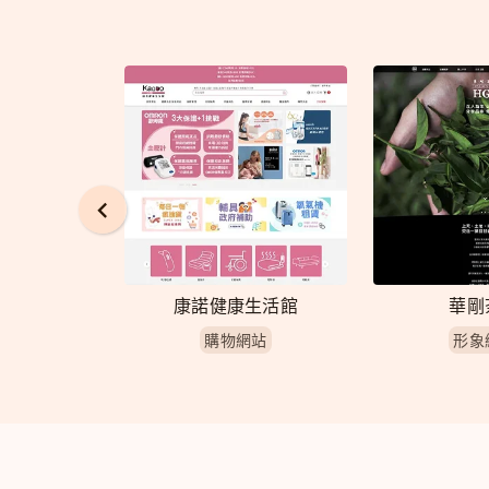
生莊園
康諾健康生活館
華剛
網站
購物網站
形象