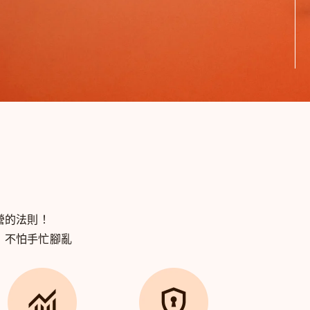
營的法則！
，
不怕手忙腳亂