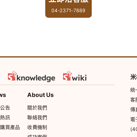
04-2371-7889
米
統
ws
About Us
客
統公告
關於我們
傳
品熱訊
聯絡我們
電
上購買產品
收費機制
(