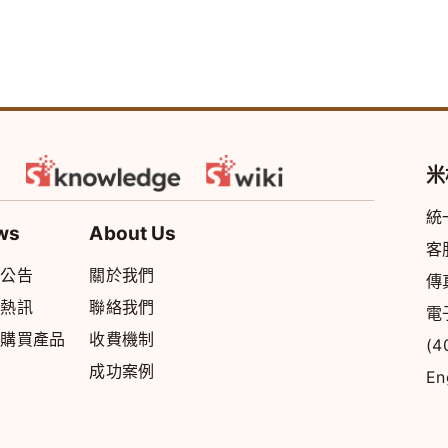
米
統
ws
About Us
客
統公告
關於我們
傳
品熱訊
聯絡我們
電
上購買產品
收費機制
(
成功案例
En