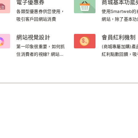
電子優惠券
商城基本功能
站豐富有料的各種
各類型優惠券供您使用，
使用Smartweb
利用所見即所得的
吸引客戶回網站消費
網站，除了基本功
自己輕鬆編輯內容
有完善的行銷機制
優惠券、商品標籤
網站視覺設計
會員紅利機制
展示商品與舉辦活
第一印象很重要，如何抓
(商城專屬加購)產
灰吹之力，，網路
住消費者的視線? 網站視
紅利點數回饋，吸
簡單...
覺設計功能，量身打造絕
再回流
對專業品牌形象