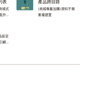
列表
產品跨目錄
功能，
的商城式
(商城專屬加購)資料不需
編輯器
能外還
重複建置
!
、電子
等等，
動不費
品設定
開店超
引顧客