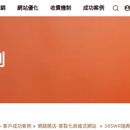
行銷
網站優化
收費機制
成功案例
例
>
客戶成功案例
>
網路開店-客製化商城式網站
>
365WR瑞