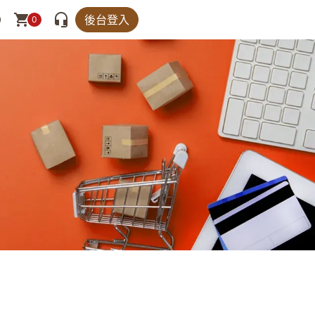
後台登入
0