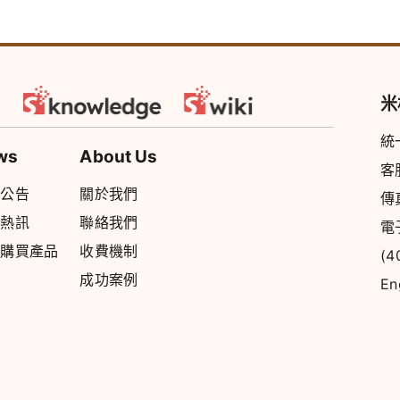
米
統
ws
About Us
客
統公告
關於我們
傳
品熱訊
聯絡我們
電
上購買產品
收費機制
(
成功案例
En