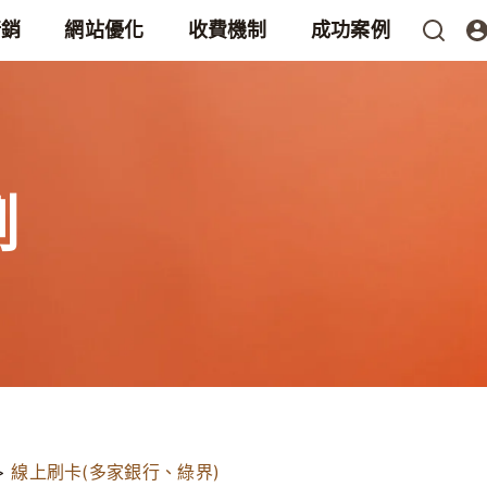
行銷
網站優化
收費機制
成功案例
例
>
線上刷卡(多家銀行、綠界)